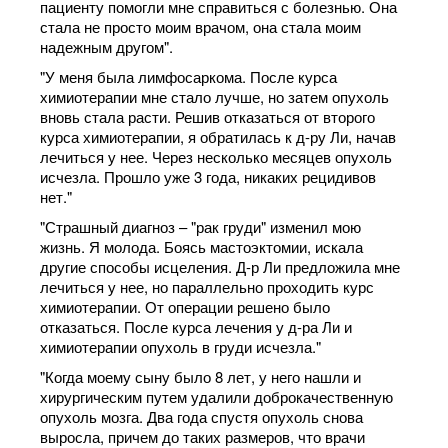
пациенту помогли мне справиться с болезнью. Она
стала не просто моим врачом, она стала моим
надежным другом".
"У меня была лимфосаркома. После курса
химиотерапии мне стало лучше, но затем опухоль
вновь стала расти. Решив отказаться от второго
курса химиотерапии, я обратилась к д-ру Ли, начав
лечиться у нее. Через несколько месяцев опухоль
исчезла. Прошло уже 3 года, никаких рецидивов
нет."
"Страшный диагноз – "рак груди" изменил мою
жизнь. Я молода. Боясь мастоэктомии, искала
другие способы исцеления. Д-р Ли предложила мне
лечиться у нее, но параллельно проходить курс
химиотерапии. От операции решено было
отказаться. После курса лечения у д-ра Ли и
химиотерапии опухоль в груди исчезла."
"Когда моему сыну было 8 лет, у него нашли и
хирургическим путем удалили доброкачественную
опухоль мозга. Два года спустя опухоль снова
выросла, причем до таких размеров, что врачи